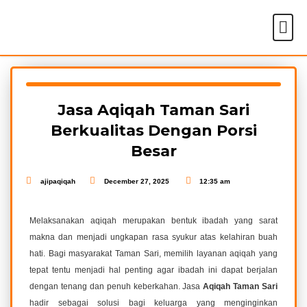
Skip
Me
to
Tentang Kami
content
Jasa Aqiqah Taman Sari
Berkualitas Dengan Porsi
Besar
ajipaqiqah
December 27, 2025
12:35 am
Melaksanakan aqiqah merupakan bentuk ibadah yang sarat
makna dan menjadi ungkapan rasa syukur atas kelahiran buah
hati. Bagi masyarakat Taman Sari, memilih layanan aqiqah yang
tepat tentu menjadi hal penting agar ibadah ini dapat berjalan
dengan tenang dan penuh keberkahan. Jasa
Aqiqah Taman Sari
hadir sebagai solusi bagi keluarga yang menginginkan