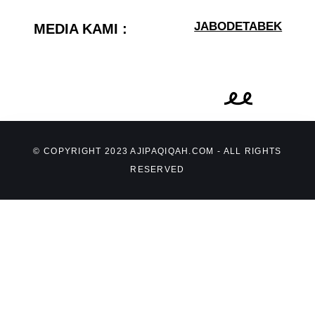
JABODETABEK
MEDIA KAMI :
© COPYRIGHT 2023 AJIPAQIQAH.COM - ALL RIGHTS
RESERVED
Butuh Bantuan?
Ajip Aqiqah | Aqiqah Murah Tangerang
Halo,
Selamat datang di Ajip Aqiqah.
Kirim Pesan