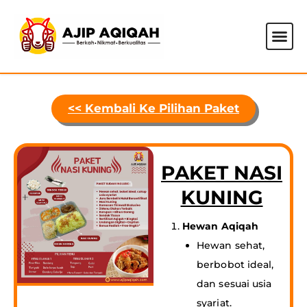
Skip
to
Men
Tentang Kami
content
<< Kembali Ke Pilihan Paket​
PAKET NASI
KUNING
Hewan Aqiqah
Hewan sehat,
berbobot ideal,
dan sesuai usia
syariat.