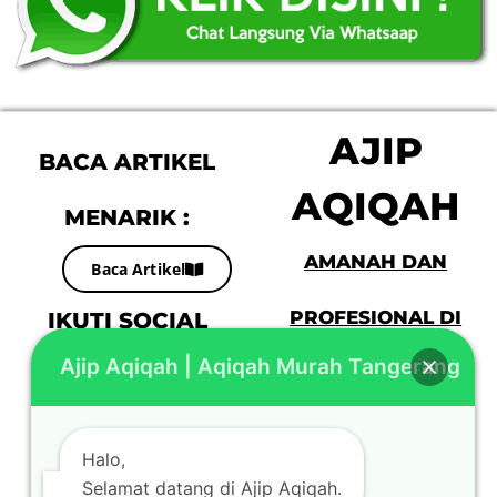
AJIP
BACA ARTIKEL
AQIQAH
MENARIK :
AMANAH DAN
Baca Artikel
IKUTI SOCIAL
PROFESIONAL DI
Ajip Aqiqah | Aqiqah Murah Tangerang
MEDIA KAMI :
JABODETABEK
Halo,
Selamat datang di Ajip Aqiqah.