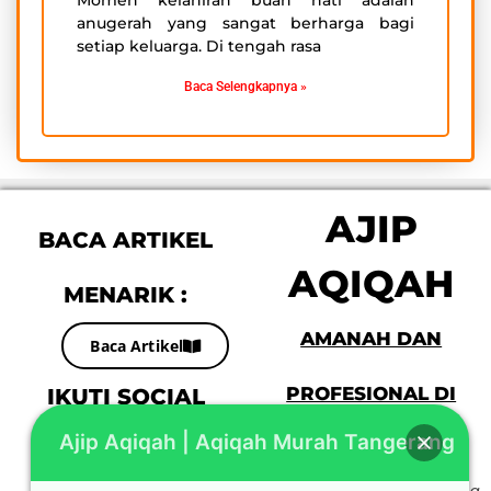
anugerah yang sangat berharga bagi
setiap keluarga. Di tengah rasa
Baca Selengkapnya »
AJIP
BACA ARTIKEL
AQIQAH
MENARIK :
AMANAH DAN
Baca Artikel
IKUTI SOCIAL
PROFESIONAL DI
Ajip Aqiqah | Aqiqah Murah Tangerang
MEDIA KAMI :
JABODETABEK
F
I
G
“Aqiqah Murah Tangerang