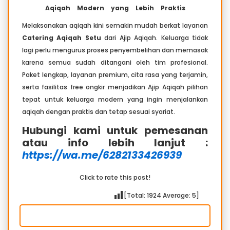
Aqiqah Modern yang Lebih Praktis
Melaksanakan aqiqah kini semakin mudah berkat layanan
Catering Aqiqah Setu
dari Ajip Aqiqah. Keluarga tidak
lagi perlu mengurus proses penyembelihan dan memasak
karena semua sudah ditangani oleh tim profesional.
Paket lengkap, layanan premium, cita rasa yang terjamin,
serta fasilitas free ongkir menjadikan Ajip Aqiqah pilihan
tepat untuk keluarga modern yang ingin menjalankan
aqiqah dengan praktis dan tetap sesuai syariat.
Hubungi kami untuk pemesanan
atau info lebih lanjut :
https://wa.me/6282133426939
Click to rate this post!
[Total:
1924
Average:
5
]