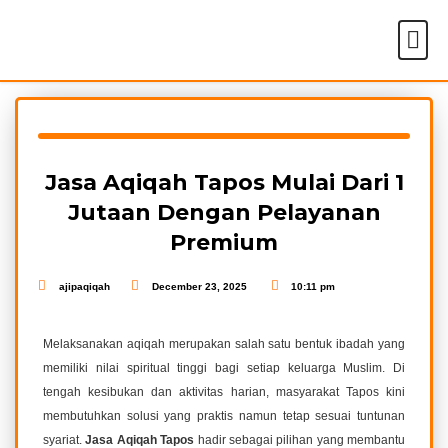
Skip
Me
to
Tentang Kami
content
Jasa Aqiqah Tapos Mulai Dari 1
Jutaan Dengan Pelayanan
Premium
ajipaqiqah
December 23, 2025
10:11 pm
Melaksanakan aqiqah merupakan salah satu bentuk ibadah yang
memiliki nilai spiritual tinggi bagi setiap keluarga Muslim. Di
tengah kesibukan dan aktivitas harian, masyarakat Tapos kini
membutuhkan solusi yang praktis namun tetap sesuai tuntunan
syariat.
Jasa Aqiqah Tapos
hadir sebagai pilihan yang membantu