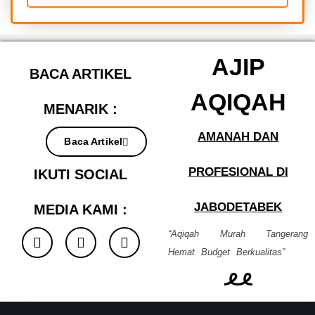
AJIP
BACA ARTIKEL
AQIQAH
MENARIK :
AMANAH DAN
Baca Artikel
PROFESIONAL DI
IKUTI SOCIAL
JABODETABEK
MEDIA KAMI :
F
I
G
“Aqiqah Murah Tangerang
a
n
o
Hemat Budget Berkualitas”
c
s
o
e
t
g
b
a
l
o
g
e