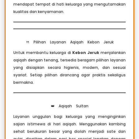
mendapat tempat di hati keluarga yang mengutamakan
kualitas dan kenyamanan.
🍴 Pilihan Layanan Aqiqah Kebon Jeruk
Untuk membantu keluarga di
Kebon Jeruk
menjalankan
aqiqah dengan tenang, tersedia beragam pilihan layanan
yang disiapkan secara higienis, modern, dan sesuai
syariat. Setiap pilihan dirancang agar praktis sekaligus
bermakna.
👑 Aqiqah Sultan
Layanan unggulan bagi keluarga yang menginginkan
sajian istimewa di hari aqiqah. Menggunakan kambing
sehat berukuran besar yang diolah menjadi sate dan
gulai, disajikan dalam nasi box spesial lengkap dengan