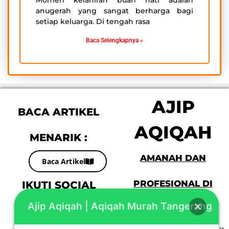
anugerah yang sangat berharga bagi
setiap keluarga. Di tengah rasa
Baca Selengkapnya »
AJIP
BACA ARTIKEL
AQIQAH
MENARIK :
AMANAH DAN
Baca Artikel
IKUTI SOCIAL
PROFESIONAL DI
Ajip Aqiqah | Aqiqah Murah Tangerang
MEDIA KAMI :
JABODETABEK
F
I
G
“Aqiqah Murah Tangerang