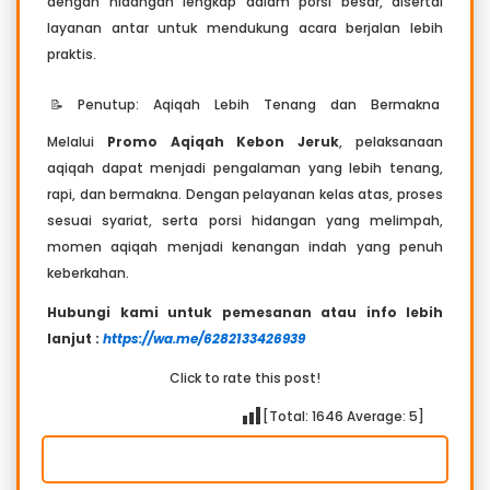
dengan hidangan lengkap dalam porsi besar, disertai
layanan antar untuk mendukung acara berjalan lebih
praktis.
📝 Penutup: Aqiqah Lebih Tenang dan Bermakna
Melalui
Promo Aqiqah Kebon Jeruk
, pelaksanaan
aqiqah dapat menjadi pengalaman yang lebih tenang,
rapi, dan bermakna. Dengan pelayanan kelas atas, proses
sesuai syariat, serta porsi hidangan yang melimpah,
momen aqiqah menjadi kenangan indah yang penuh
keberkahan.
Hubungi kami untuk pemesanan atau info lebih
lanjut :
https://wa.me/6282133426939
Click to rate this post!
[Total:
1646
Average:
5
]