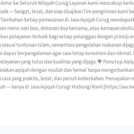
 Antar ke Seluruh Wilayah Curug Layanan kami mencakup berba
rbaik — hangat, lezat, dan siap disajikan.Tim pengiriman ka
as Tambahan Setiap pemesanan di Jasa Aqiqah Curug mendapatka
n menu nasi box, dekorasi doa bersama, atau kemasan eksklus
 pelayanan terbaik bagi setiap pelanggan dengan prinsip am
sesuai tuntunan Islam, sementara pengolahan makanan dijaga 
tim dapur berpengalaman agar rasa tetap konsisten dan nikmat
i pelayanan yang tulus dan kualitas yang dijaga. 💖 Penutup Aq
sanakan aqiqah dengan mudah dan hemat tanpa mengorbankan 
ara yang praktis, lezat, dan penuh keberkahan. Percayakan m
ah — hanya di Jasa Aqiqah Curug! Hubungi Kami [https://wa.m