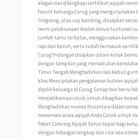
elegan dan dilengkapi sertifikat aqiqah re
favorit keluarga Curug yang mengutamakan ke
tongseng, atau sop kambing, disiapkan secara
resmi pelaksanaan ibadah sesuai tuntunan su
jumlah tamu terbatas, menggunakan kambing 
rapi dan bersih, serta sudah termasuk sertif
Curug!Hidangan disajikan dalam kotak bento 
dengan tampilan yang memadukan keindahan vi
Timur Tengah.Menghadirkan nasi kebuli guri
khas.Menciptakan pengalaman kuliner aqiqah 
dipilih keluarga di Curug.Setiap box berisi h
menjadikannya cocok untuk dibagikan kepada 
Menghadirkan nuansa Nusantara dalam setiap 
menemani acara aqiqah Anda.Cocok untuk mo
Paket Catering Aqiqah Solusi tepat bagi kel
dengan hidangan lengkap dan cita rasa istime