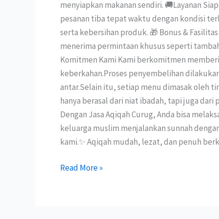
menyiapkan makanan sendiri. 🚚Layanan Siap
pesanan tiba tepat waktu dengan kondisi te
serta kebersihan produk. 🎁 Bonus & Fasilit
menerima permintaan khusus seperti tambaha
Komitmen Kami Kami berkomitmen memberikan
keberkahan.Proses penyembelihan dilakukan 
antar.Selain itu, setiap menu dimasak oleh 
hanya berasal dari niat ibadah, tapi juga dar
Dengan Jasa Aqiqah Curug, Anda bisa melak
keluarga muslim menjalankan sunnah dengan c
kami.✨ Aqiqah mudah, lezat, dan penuh berk
Read More »