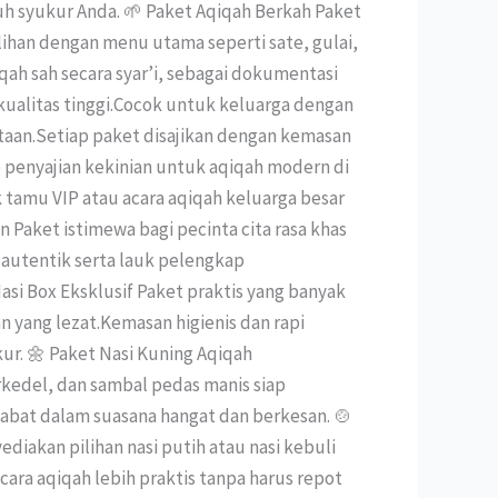
h syukur Anda. 🌱 Paket Aqiqah Berkah Paket
ihan dengan menu utama seperti sate, gulai,
qah sah secara syar’i, sebagai dokumentasi
kualitas tinggi.Cocok untuk keluarga dengan
taan.Setiap paket disajikan dengan kemasan
ep penyajian kekinian untuk aqiqah modern di
 tamu VIP atau acara aqiqah keluarga besar
Paket istimewa bagi pecinta cita rasa khas
autentik serta lauk pelengkap
si Box Eksklusif Paket praktis yang banyak
n yang lezat.Kemasan higienis dan rapi
ur. 🌼 Paket Nasi Kuning Aqiqah
rkedel, dan sambal pedas manis siap
bat dalam suasana hangat dan berkesan. 🍲
iakan pilihan nasi putih atau nasi kebuli
cara aqiqah lebih praktis tanpa harus repot