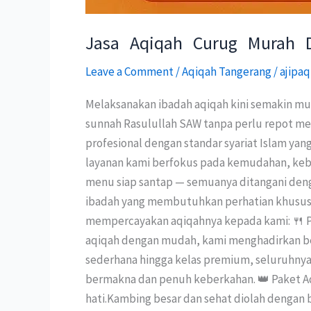
Jasa Aqiqah Curug Murah 
Leave a Comment
/
Aqiqah Tangerang
/
ajipaq
Melaksanakan ibadah aqiqah kini semakin mu
sunnah Rasulullah SAW tanpa perlu repot m
profesional dengan standar syariat Islam ya
layanan kami berfokus pada kemudahan, keber
menu siap santap — semuanya ditangani deng
ibadah yang membutuhkan perhatian khusus, b
mempercayakan aqiqahnya kepada kami: 🍴 P
aqiqah dengan mudah, kami menghadirkan ber
sederhana hingga kelas premium, seluruhnya 
bermakna dan penuh keberkahan. 👑 Paket Aqiq
hati.Kambing besar dan sehat diolah dengan 