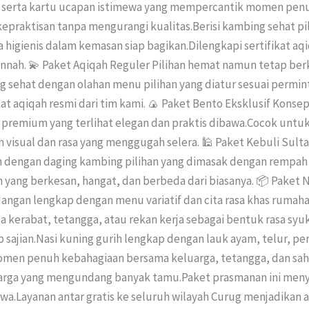
smi serta kartu ucapan istimewa yang mempercantik momen penu
praktisan tanpa mengurangi kualitas.Berisi kambing sehat pil
 higienis dalam kemasan siap bagikan.Dilengkapi sertifikat aqi
nnah. 💫 Paket Aqiqah Reguler Pilihan hemat namun tetap ber
sehat dengan olahan menu pilihan yang diatur sesuai permin
ikat aqiqah resmi dari tim kami. 🍙 Paket Bento Eksklusif Kons
premium yang terlihat elegan dan praktis dibawa.Cocok untuk
sual dan rasa yang menggugah selera. 🕌 Paket Kebuli Sultan 
h dengan daging kambing pilihan yang dimasak dengan rempah 
yang berkesan, hangat, dan berbeda dari biasanya. 📦 Paket Na
idangan lengkap dengan menu variatif dan cita rasa khas rumaha
kerabat, tetangga, atau rekan kerja sebagai bentuk rasa syuk
sajian.Nasi kuning gurih lengkap dengan lauk ayam, telur, pe
men penuh kebahagiaan bersama keluarga, tetangga, dan saha
uarga yang mengundang banyak tamu.Paket prasmanan ini menyed
wa.Layanan antar gratis ke seluruh wilayah Curug menjadikan a