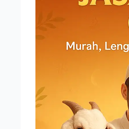
Dibawah
2
Jutaan
Dengan
Menu
Siap
Antar!