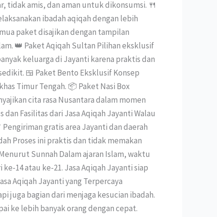
r, tidak amis, dan aman untuk dikonsumsi. 🍴
elaksanakan ibadah aqiqah dengan lebih
emua paket disajikan dengan tampilan
m. 👑 Paket Aqiqah Sultan Pilihan eksklusif
anyak keluarga di Jayanti karena praktis dan
sedikit. 🍱 Paket Bento Eksklusif Konsep
 khas Timur Tengah. 📦 Paket Nasi Box
enyajikan cita rasa Nusantara dalam momen
 dan Fasilitas dari Jasa Aqiqah Jayanti Walau
 Pengiriman gratis area Jayanti dan daerah
dah Proses ini praktis dan tidak memakan
 Menurut Sunnah Dalam ajaran Islam, waktu
 ke-14 atau ke-21. Jasa Aqiqah Jayanti siap
Jasa Aqiqah Jayanti yang Terpercaya
i juga bagian dari menjaga kesucian ibadah.
pai ke lebih banyak orang dengan cepat.