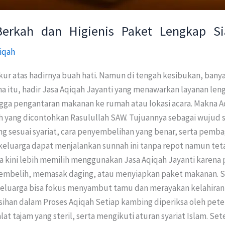
Berkah dan Higienis Paket Lengkap Si
iqah
kur atas hadirnya buah hati. Namun di tengah kesibukan, ba
arena itu, hadir Jasa Aqiqah Jayanti yang menawarkan layanan le
gga pengantaran makanan ke rumah atau lokasi acara. Makna 
ang dicontohkan Rasulullah SAW. Tujuannya sebagai wujud syu
 sesuai syariat, cara penyembelihan yang benar, serta pemba
keluarga dapat menjalankan sunnah ini tanpa repot namun tet
a kini lebih memilih menggunakan Jasa Aqiqah Jayanti karena p
sembelih, memasak daging, atau menyiapkan paket makanan. S
a keluarga bisa fokus menyambut tamu dan merayakan kelahira
sihan dalam Proses Aqiqah Setiap kambing diperiksa oleh pete
t tajam yang steril, serta mengikuti aturan syariat Islam. Set