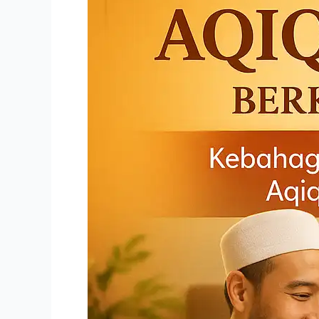
Berkah
dan
Higienis
Paket
Lengkap
Siap
Antar