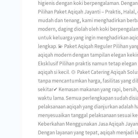
higienis dengan koki berpengalaman. Dengan 
Pilihan Paket Aqiqah Jayanti – Praktis, Hal
mudah dan tenang, kami menghadirkan berbaga
modern, daging diolah oleh koki berpengalam
untuk keluarga yang ingin menghadirkan aqiqa
lengkap. 💫 Paket Aqiqah Reguler Pilihan yan
aqiqah modern dengan tampilan elegan kekini
Eksklusif Pilihan praktis namun tetap elegan
aqiqah si kecil. 🍲 Paket Catering Aqiqah So
tanpa mencantumkan harga, fasilitas yang dib
sekitar✔ Kemasan makanan yang rapi, bersih,
waktu lama. Semua perlengkapan sudah disia
pelaksanaan aqiqah yang dianjurkan adalah har
menyesuaikan tanggal pelaksanaan sesuai kei
Keberkahan Menggunakan Jasa Aqiqah Jayanti 
Dengan layanan yang tepat, aqiqah menjadi l