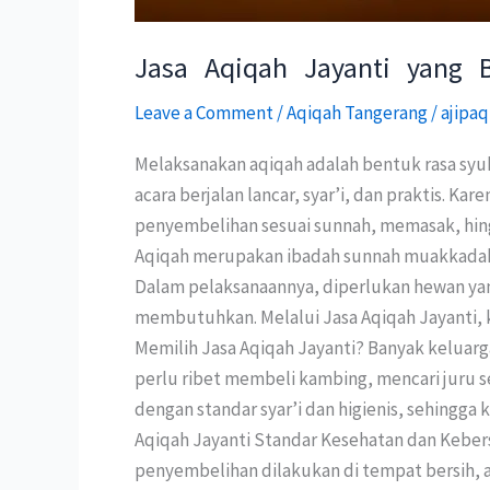
Jasa Aqiqah Jayanti yang 
Leave a Comment
/
Aqiqah Tangerang
/
ajipaq
Melaksanakan aqiqah adalah bentuk rasa syu
acara berjalan lancar, syar’i, dan praktis. K
penyembelihan sesuai sunnah, memasak, hin
Aqiqah merupakan ibadah sunnah muakkadah y
Dalam pelaksanaannya, diperlukan hewan yang
membutuhkan. Melalui Jasa Aqiqah Jayanti, 
Memilih Jasa Aqiqah Jayanti? Banyak keluarg
perlu ribet membeli kambing, mencari juru 
dengan standar syar’i dan higienis, sehingg
Aqiqah Jayanti Standar Kesehatan dan Keber
penyembelihan dilakukan di tempat bersih, ala