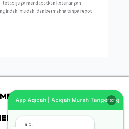
h, tetapi juga mendapatkan ketenangan
ang indah, mudah, dan bermakna tanpa repot.
MENARIK :
Ajip Aqiqah | Aqiqah Murah Tangerang
Baca Artikel
EDIA KAMI :
Halo,