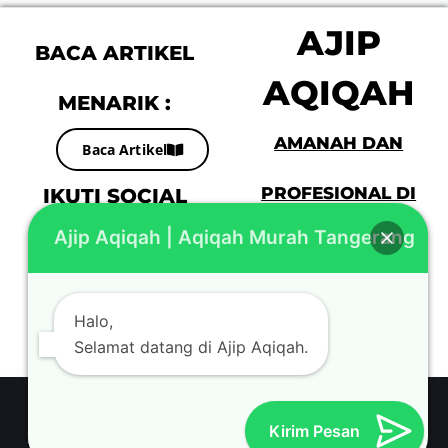
AJIP
BACA ARTIKEL
AQIQAH
MENARIK :
AMANAH DAN
Baca Artikel
IKUTI SOCIAL
PROFESIONAL DI
Ajip Aqiqah | Aqiqah Murah Tangerang
MEDIA KAMI :
JABODETABEK
Halo,
Selamat datang di Ajip Aqiqah.
© COPYRIGHT 2023 AJIPAQIQAH.COM - ALL RIGHTS
Kirim Pesan
RESERVED