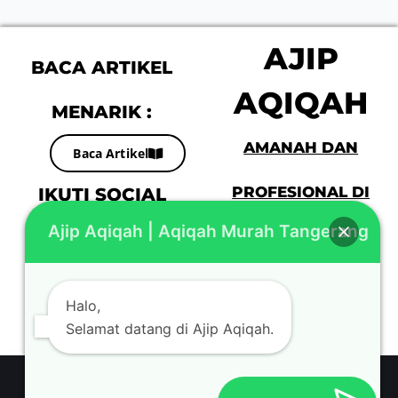
AJIP
BACA ARTIKEL
AQIQAH
MENARIK :
AMANAH DAN
Baca Artikel
IKUTI SOCIAL
PROFESIONAL DI
Ajip Aqiqah | Aqiqah Murah Tangerang
MEDIA KAMI :
JABODETABEK
Halo,
Selamat datang di Ajip Aqiqah.
© COPYRIGHT 2023 AJIPAQIQAH.COM - ALL RIGHTS