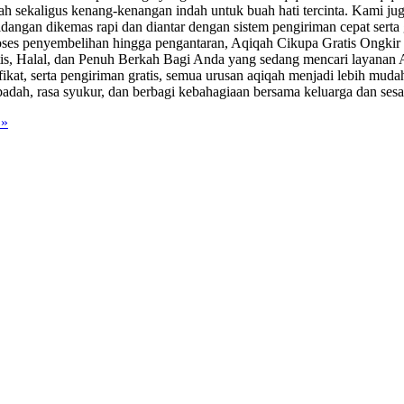
dah sekaligus kenang-kenangan indah untuk buah hati tercinta. Kami j
angan dikemas rapi dan diantar dengan sistem pengiriman cepat serta g
 proses penyembelihan hingga pengantaran, Aqiqah Cikupa Gratis Ong
ktis, Halal, dan Penuh Berkah Bagi Anda yang sedang mencari layanan A
ifikat, serta pengiriman gratis, semua urusan aqiqah menjadi lebih mud
badah, rasa syukur, dan berbagi kebahagiaan bersama keluarga dan s
 »