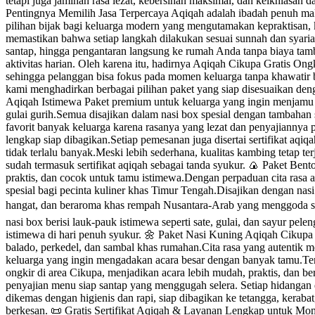
tetapi juga jaminan rasa lezat, kebersihan maksimal, dan keikhlasan
Pentingnya Memilih Jasa Terpercaya Aqiqah adalah ibadah penuh mak
pilihan bijak bagi keluarga modern yang mengutamakan kepraktisan, 
memastikan bahwa setiap langkah dilakukan sesuai sunnah dan syari
santap, hingga pengantaran langsung ke rumah Anda tanpa biaya ta
aktivitas harian. Oleh karena itu, hadirnya Aqiqah Cikupa Gratis Ong
sehingga pelanggan bisa fokus pada momen keluarga tanpa khawatir
kami menghadirkan berbagai pilihan paket yang siap disesuaikan deng
Aqiqah Istimewa Paket premium untuk keluarga yang ingin menjamu t
gulai gurih.Semua disajikan dalam nasi box spesial dengan tambahan 
favorit banyak keluarga karena rasanya yang lezat dan penyajiannya p
lengkap siap dibagikan.Setiap pemesanan juga disertai sertifikat aq
tidak terlalu banyak.Meski lebih sederhana, kualitas kambing tetap te
sudah termasuk sertifikat aqiqah sebagai tanda syukur. 🍙 Paket B
praktis, dan cocok untuk tamu istimewa.Dengan perpaduan cita rasa 
spesial bagi pecinta kuliner khas Timur Tengah.Disajikan dengan nas
hangat, dan beraroma khas rempah Nusantara-Arab yang menggoda sel
nasi box berisi lauk-pauk istimewa seperti sate, gulai, dan sayur pel
istimewa di hari penuh syukur. 🌼 Paket Nasi Kuning Aqiqah Cikupa 
balado, perkedel, dan sambal khas rumahan.Cita rasa yang autentik 
keluarga yang ingin mengadakan acara besar dengan banyak tamu.Terse
ongkir di area Cikupa, menjadikan acara lebih mudah, praktis, dan 
penyajian menu siap santap yang menggugah selera. Setiap hidangan
dikemas dengan higienis dan rapi, siap dibagikan ke tetangga, kera
berkesan. 📜 Gratis Sertifikat Aqiqah & Layanan Lengkap untuk Mom