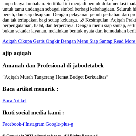
tanpa biaya tambahan. Sertifikat ini menjadi bentuk dokumentasi iba
untuk tamu undangan sebagai simbol berbagi kebahagiaan. Seluruh hid
bersih, dan siap disajikan. Dengan pelayanan penuh perhatian dari
dan tak terlupakan bagi setiap keluarga. 🌙 Kesimpulan: Aqiqah Pra
berpengalaman, halal, dan terpercaya. Dengan menu siap santap, sert
bukan sekadar layanan, melainkan bentuk nyata dari kemudahan beri
Aqiqah Cikupa Gratis Ongkir Dengan Menu Siap Santap
Read More
ajip aqiqah
Amanah dan Profesional di jabodetabek
“Aqiqah Murah Tangerang Hemat Budget Berkualitas”
Baca artikel menarik :
Baca Artikel
Ikuti social media kami :
Facebook-f
Instagram
Google-plus-g
© Copyright 2023 ajipaqiqah.com - All Rights Reserved