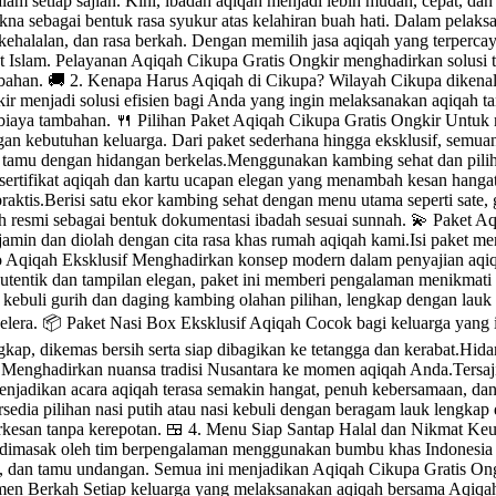
 dalam setiap sajian. Kini, ibadah aqiqah menjadi lebih mudah, cepat,
na sebagai bentuk rasa syukur atas kelahiran buah hati. Dalam pelak
kehalalan, dan rasa berkah. Dengan memilih jasa aqiqah yang terperca
at Islam. Pelayanan Aqiqah Cikupa Gratis Ongkir menghadirkan solusi
mbahan. 🚚 2. Kenapa Harus Aqiqah di Cikupa? Wilayah Cikupa diken
kir menjadi solusi efisien bagi Anda yang ingin melaksanakan aqiqah ta
 biaya tambahan. 🍴 Pilihan Paket Aqiqah Cikupa Gratis Ongkir Unt
an kebutuhan keluarga. Dari paket sederhana hingga eksklusif, semuany
amu dengan hidangan berkelas.Menggunakan kambing sehat dan pilihan 
sertifikat aqiqah dan kartu ucapan elegan yang menambah kesan hangat
raktis.Berisi satu ekor kambing sehat dengan menu utama seperti sate, 
iqah resmi sebagai bentuk dokumentasi ibadah sesuai sunnah. 💫 Paket 
rjamin dan diolah dengan cita rasa khas rumah aqiqah kami.Isi paket me
ento Aqiqah Eksklusif Menghadirkan konsep modern dalam penyajian aq
autentik dan tampilan elegan, paket ini memberi pengalaman menikmati
i kebuli gurih dan daging kambing olahan pilihan, lengkap dengan lau
era. 📦 Paket Nasi Box Eksklusif Aqiqah Cocok bagi keluarga yang i
engkap, dikemas bersih serta siap dibagikan ke tetangga dan kerabat.Hid
Menghadirkan nuansa tradisi Nusantara ke momen aqiqah Anda.Tersaji n
menjadikan acara aqiqah terasa semakin hangat, penuh kebersamaan, d
dia pilihan nasi putih atau nasi kebuli dengan beragam lauk lengkap d
berkesan tanpa kerepotan. 🍱 4. Menu Siap Santap Halal dan Nikmat K
 dimasak oleh tim berpengalaman menggunakan bumbu khas Indonesia ya
bat, dan tamu undangan. Semua ini menjadikan Aqiqah Cikupa Gratis Ong
en Berkah Setiap keluarga yang melaksanakan aqiqah bersama Aqiqah 