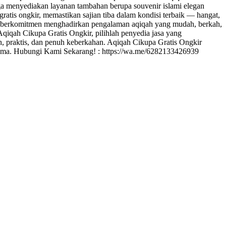
uga menyediakan layanan tambahan berupa souvenir islami elegan
ratis ongkir, memastikan sajian tiba dalam kondisi terbaik — hangat,
kir berkomitmen menghadirkan pengalaman aqiqah yang mudah, berkah,
qiqah Cikupa Gratis Ongkir, pilihlah penyedia jasa yang
ah, praktis, dan penuh keberkahan. Aqiqah Cikupa Gratis Ongkir
esama. Hubungi Kami Sekarang! : https://wa.me/6282133426939