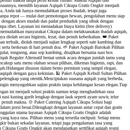
 dan penuh makna tanpa perlu keluar rumah. Makna Aqiqah dan
sanaannya, memilih layanan Aqiqah Cikupa Gratis Ongkir menjadi
ya, Anda tak hanya memudahkan proses ibadah, tetapi juga
 tanpa repot — mulai dari pemotongan hewan, pengolahan menu siap
al dengan akses mudah dan padat penduduk yang sibuk dengan
npa ribet. Layanan ini meniadakan biaya kirim (free delivery)
uk memudahkan masyarakat Cikupa dalam melaksanakan ibadah aqiqah,
a diolah secara higienis, lezat, dan penuh keberkahan. 👑 Paket
terbaik, diolah menjadi sajian lengkap seperti sate kambing dan
 serta berkesan di hari penuh doa. 🌱 Paket Aqiqah Barokah Pilihan
gulai, tongseng, atau sop kambing, disajikan bersama nasi box
Aqiqah Reguler Alternatif hemat untuk acara dengan jumlah tamu yang
ncakup satu menu olahan sesuai pilihan, dikemas higienis, rapi, dan
iqah.Hidangan disusun dalam bento premium yang tampil elegan,
 aqiqah dengan gaya kekinian. 🕌 Paket Aqiqah Kebuli Sultan Pilihan
k pelengkap yang otentik.Menciptakan suasana aqiqah yang berbeda,
ngin menyuguhkan sajian praktis tanpa kehilangan kesan elegan.Tiap
angan ini menjadi solusi praktis namun tetap menghadirkan rasa
asi kuning gurih lengkap dengan lauk seperti ayam suwir, telur
an penuh makna. 🍲 Paket Catering Aqiqah Cikupa Solusi bagi
alam porsi besar.Dilengkapi dengan layanan antar cepat dan gratis
eunggulan utama layanan Aqiqah Cikupa Gratis Ongkir adalah
ng kaya rasa. Pilihan menu yang tersedia meliputi: Setiap menu
kir bukan sekadar layanan, tetapi juga pengalaman rasa yang
Cikupa Gratis Ongkir akan mendapatkan sertifikat aqiqah resmi