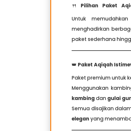
🍴
Pilihan Paket Aq
Untuk memudahkan 
menghadirkan berbagai
paket sederhana hingga
👑
Paket Aqiqah Istim
Paket premium untuk k
Menggunakan kambing 
kambing
dan
gulai gur
Semua disajikan dala
elegan
yang menambah 