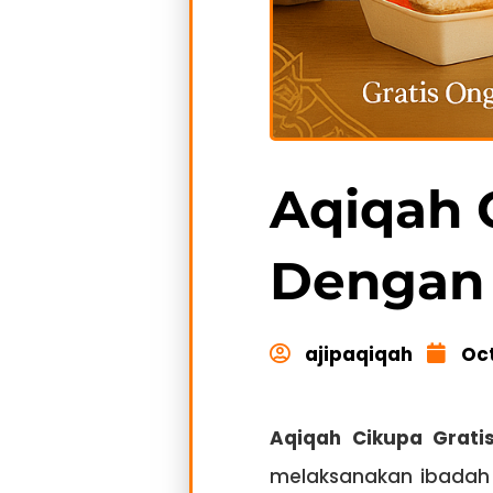
Aqiqah 
Dengan 
ajipaqiqah
Oct
Aqiqah Cikupa Grati
melaksanakan ibadah 