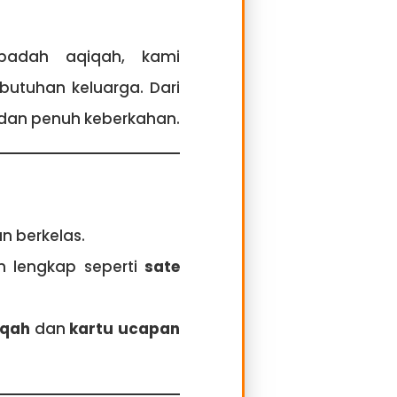
badah aqiqah, kami
butuhan keluarga. Dari
, dan penuh keberkahan.
n berkelas.
n lengkap seperti
sate
iqah
dan
kartu ucapan