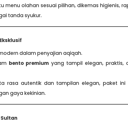
u menu olahan sesuai pilihan, dikemas higienis, r
ai tanda syukur.
Eksklusif
modern dalam penyajian aqiqah.
lam
bento premium
yang tampil elegan, praktis,
a rasa autentik dan tampilan elegan, paket i
an gaya kekinian.
 Sultan