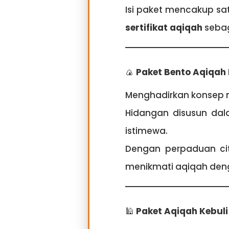
Isi paket mencakup sat
sertifikat aqiqah
sebag
🍙
Paket Bento Aqiqah 
Menghadirkan konsep 
Hidangan disusun da
istimewa.
Dengan perpaduan cit
menikmati aqiqah deng
🕌
Paket Aqiqah Kebuli