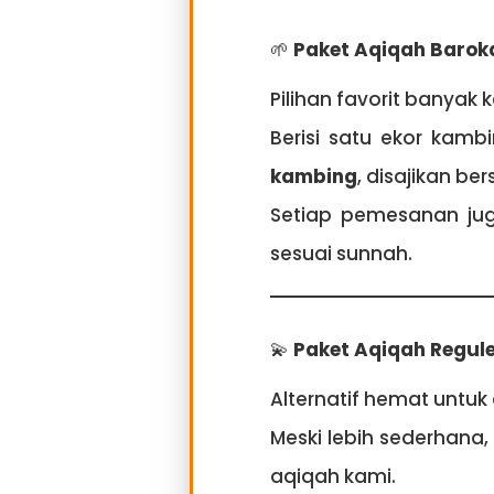
🌱
Paket Aqiqah Barok
Pilihan favorit banyak
Berisi satu ekor kam
kambing
, disajikan b
Setiap pemesanan jug
sesuai sunnah.
💫
Paket Aqiqah Regul
Alternatif hemat untuk
Meski lebih sederhana,
aqiqah kami.